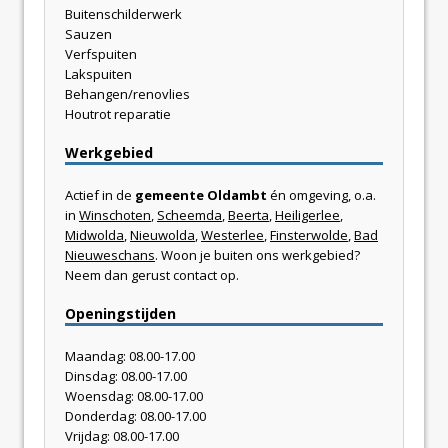
Buitenschilderwerk
Sauzen
Verfspuiten
Lakspuiten
Behangen/renovlies
Houtrot reparatie
Werkgebied
Actief in de
gemeente Oldambt
én omgeving, o.a.
in
Winschoten
,
Scheemda
,
Beerta
,
Heiligerlee
,
Midwolda
,
Nieuwolda
,
Westerlee
,
Finsterwolde
,
Bad
Nieuweschans
. Woon je buiten ons werkgebied?
Neem dan gerust contact op.
Openingstijden
Maandag: 08.00-17.00
Dinsdag: 08.00-17.00
Woensdag: 08.00-17.00
Donderdag: 08.00-17.00
Vrijdag: 08.00-17.00